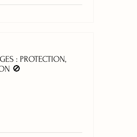
ES : PROTECTION,
ON 🚫