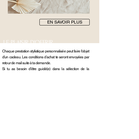
EN SAVOIR PLUS
LE PLAISIR D'OFFRIR.
Chaque prestation stylistique personnalisée peut faire l'objet
d'un cadeau.
Les conditions d'achat te seront envoyées par
retour de mail suite à
ta demande.
Si tu as besoin d'être guidé(e) dans la sélection de la
prestation à offrir,
contacte-moi
. Je serais ravie de t'orienter.
Le bon cadeau sera valable 6 mois à compter de la date
d'achat.
J'OFFRE UNE PRESTATION
TU NE SAIS PAS QUELLE(S) EST/SONT
LA/LES PRESTATION(S) DONT TU AS
BESOIN ?