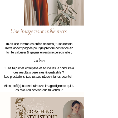
Une image vaut mille mots
.
Tu es une femme en quête de sens, tu as besoin
d'être accompagnée pour (re)prendre confiance en
toi, te valoriser & gagner en estime personnelle ;
Ou bien
Tu as ta propre entreprise et
souhaites la conduire à
des résultats
pérennes & qualitatifs ?
Les prestations
Les tenues d'L
sont faites
pour toi.
Alors, prêt
(
e) à
construir
e
une image digne de qui tu
es et/ou du service que tu vends ?