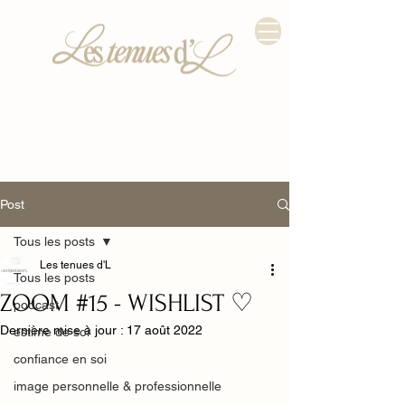
Post
Tous les posts
Les tenues d'L
Tous les posts
ZOOM #15 - WISHLIST ♡
podcast
Dernière mise à jour :
17 août 2022
estime de soi
confiance en soi
image personnelle & professionnelle