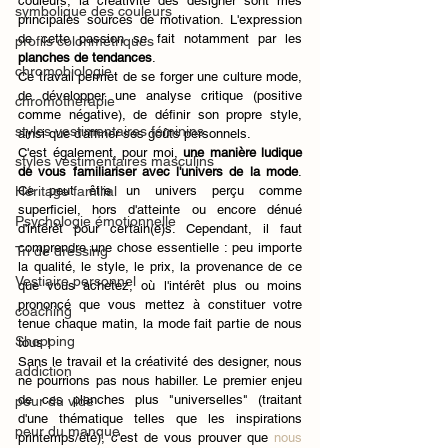
couleurs, la créativité des designer sont mes 
symbolique des couleurs
principales sources de motivation. L'expression 
de cette passion se fait notamment par les 
profils colorimétriques
planches de tendances
. 
chromobiologie
Ce travail permet de se forger une culture mode, 
de développer une analyse critique (positive 
chromothérapie
comme négative), de définir son propre style, 
styles vestimentaires féminins
ainsi que d'affiner ses goûts personnels. 
C'est également, pour moi, 
une manière ludique 
styles vestimentaires masculins
de vous familiariser avec l'univers de la mode
. 
Héritage familial
Ce peut être un univers perçu comme 
superficiel, hors d'atteinte ou encore dénué 
Psychologie émotionnelle
d'intérêt pour certain(e)s. Cependant, il faut 
comprendre une chose essentielle : peu importe 
Tri de dressing
la qualité, le style, le prix, la provenance de ce 
Vestiaire personnel
que vous achetez, où l'intérêt plus ou moins 
prononcé que vous mettez à constituer votre 
coaching
tenue chaque matin, la mode fait partie de nous 
Shopping
tous !
Sans le travail et la créativité des designer, nous 
addiction
ne pourrions pas nous habiller. Le premier enjeu 
de ces planches plus "universelles" (traitant 
peur du vide
d'une thématique telles que les inspirations 
peur du manque
printemps/été), c'est de vous prouver que 
nous 