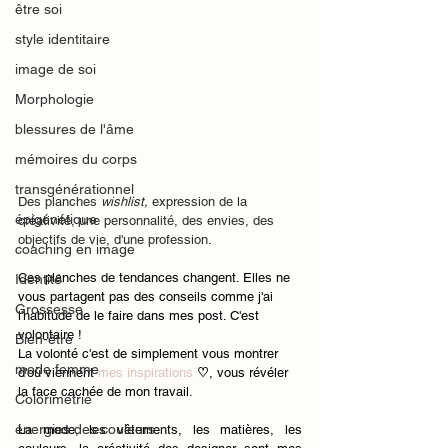
être soi
style identitaire
image de soi
Morphologie
blessures de l'âme
mémoires du corps
transgénérationnel
Des planches 
wishlist, 
expression de la 
épigénétique
créativité, une personnalité, des envies, des 
objectifs de vie, d'une profession
.
coaching en image
Ces planches de tendances changent. Elles ne 
Identité
vous partagent pas des conseils comme j'ai 
Grossesse
l'habitude de le faire dans mes post. C'est 
volontaire ! 
Bien-être
La volonté c'est de simplement vous montrer 
mode femme
d'où viennent 
mes inspirations
♡
, vous révéler 
la face cachée de mon travail. 
Colorimétrie
énergies des couleurs
La mode, les vêtements, les matières, les 