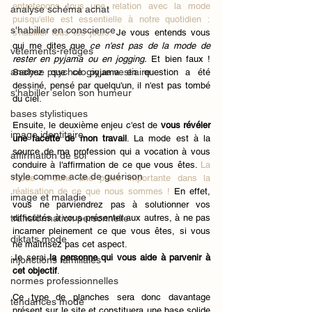
entretenons tous une relation avec la mode 
analyse schéma achat
puisqu'elle est essentielle à notre quotidien : 
s'habiller en conscience
s'habiller tous les jours. 
Je vous entends vous 
qui me dites que 
ce n'est pas de la mode 
de 
vêtements-refuges
rester en pyjama ou en jogging.
 Et bien faux ! 
analyse psychologique vestiaire
Sachez que ce pyjama en question a été 
dessiné, pensé par quelqu'un, il n'est pas tombé 
s'habiller selon son humeur
du ciel.
bases stylistiques
Ensuite, le deuxième enjeu c'est de 
vous révéler 
image identitaire
une facette de mon travail
. La mode est à la 
source de ma profession qui a vocation à vous 
affirmation de soi
conduire à l'affirmation de ce que vous êtes. 
La 
style comme acte de guérison
mode a donc une place importante dans la 
réalisation de ce que nous sommes ! 
En effet, 
image et maladie
vous ne parviendrez pas à solutionner vos 
transformation personnelle
difficultés à vous présenter aux autres, à ne pas 
incarner pleinement ce que vous êtes, si vous 
diktats mode
ne maîtrisez pas cet aspect. 
Je serai 
la personne qui vous aide à parvenir à 
injonctions familiales
cet objectif
. 
normes professionnelles
Ce type de planches sera donc davantage 
tendances mode
présent sur le site et constituera une base solide 