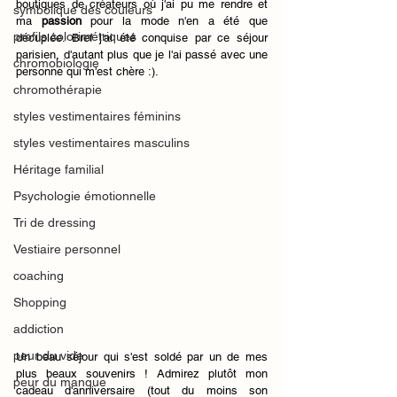
boutiques de créateurs où j'ai pu me rendre et 
symbolique des couleurs
ma 
passion
 pour la mode n'en a été que 
profils colorimétriques
décuplée. Bref j'ai été conquise par ce séjour 
parisien, d'autant plus que je l'ai passé avec une 
chromobiologie
personne qui m'est chère :). 
chromothérapie
styles vestimentaires féminins
styles vestimentaires masculins
Héritage familial
Psychologie émotionnelle
Tri de dressing
Vestiaire personnel
coaching
Shopping
addiction
peur du vide
Un beau séjour qui s'est soldé par un de mes 
plus beaux souvenirs ! Admirez plutôt mon 
peur du manque
cadeau d'anniversaire (tout du moins son 