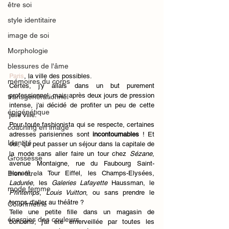
être soi
style identitaire
image de soi
Morphologie
blessures de l'âme
Paris
, la ville des possibles. 
mémoires du corps
Certes, j'y allais dans un but purement 
professionnel, mais après deux jours de pression 
transgénérationnel
intense, j'ai décidé de profiter un peu de cette 
épigénétique
jolie ville.  
Pour toute fashionista qui se respecte, certaines 
coaching en image
adresses parisiennes sont 
incontournables
 ! Et 
Identité
oui, qui peut passer un séjour dans la capitale de 
la mode sans aller faire un tour chez 
Sézane
, 
Grossesse
avenue Montaigne, rue du Faubourg Saint-
Bien-être
Honoré, la Tour Eiffel, les Champs-Elysées, 
Ladurée
, les 
Galeries Lafayette
 Haussman, le 
mode femme
Printemps
, 
Louis Vuitton
, ou sans prendre le 
temps d'aller au théâtre ? 
Colorimétrie
Telle une petite fille dans un magasin de 
énergies des couleurs
bonbons, j'ai été émerveillée par toutes les 