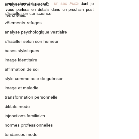
impressionnant paquet) : 
un sac 
Furla
dont je 
analyse schéma achat
vous parlerai en détails dans un prochain post 
s'habiller en conscience
les chéries.
vêtements-refuges
analyse psychologique vestiaire
s'habiller selon son humeur
bases stylistiques
image identitaire
affirmation de soi
style comme acte de guérison
image et maladie
transformation personnelle
diktats mode
injonctions familiales
normes professionnelles
tendances mode