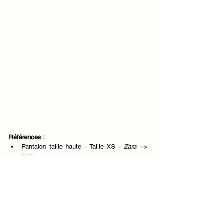
Références : 
Pantalon taille haute - Taille XS - 
Zara
 --> 
Lien
NB
 : Vous pouvez l'acheter en toutes les 
couleurs disponibles : noir, écru, vert... il est 
vraiment top ! Allez y sans crainte ;).