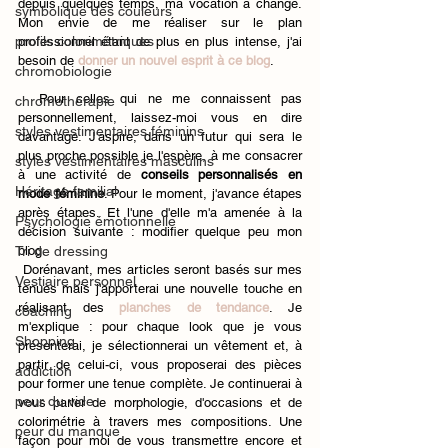
depuis quelques temps, ma vocation a changé. 
symbolique des couleurs
Mon envie de me réaliser sur le plan 
profils colorimétriques
professionnel étant de plus en plus intense, j'ai 
besoin de 
donner un nouvel esprit à ce blog
. 
chromobiologie
  Pour celles qui ne me connaissent pas 
chromothérapie
personnellement, laissez-moi vous en dire 
styles vestimentaires féminins
davantage. J'aspire, dans un futur qui sera le 
plus proche possible je l'espère, à me consacrer 
styles vestimentaires masculins
à une activité de
 conseils personnalisés en 
Héritage familial
mode féminine
. Pour le moment, j'avance étapes 
après étapes. Et l'une d'elle m'a amenée à la 
Psychologie émotionnelle
décision suivante : modifier quelque peu mon 
Tri de dressing
blog. 
 Dorénavant, mes articles seront basés sur mes 
Vestiaire personnel
tenues mais j'apporterai une nouvelle touche en 
réalisant des 
planches de tendance
. Je 
coaching
m'explique : pour chaque look que je vous 
Shopping
présenterai, je sélectionnerai un vêtement et, à 
partir de celui-ci, vous proposerai des pièces 
addiction
pour former une tenue complète. Je continuerai à 
peur du vide
vous parler de morphologie, d'occasions et de 
colorimétrie à travers mes compositions. Une 
peur du manque
façon pour moi de vous transmettre encore et 