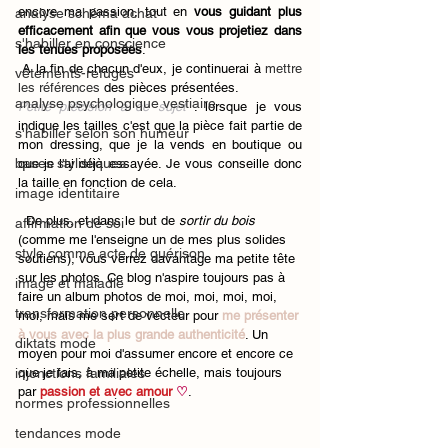
encore ma passion, tout en 
vous guidant plus 
analyse schéma achat
efficacement afin que vous vous projetiez dans 
s'habiller en conscience
les tenues proposées
.
 A la fin de chacun d'eux, je continuerai à 
mettre 
vêtements-refuges
les références 
des pièces présentées. 
analyse psychologique vestiaire
Petite précision à ce sujet
 : lorsque je vous 
indique les tailles c'est que la pièce fait partie de 
s'habiller selon son humeur
mon dressing, que je la vends en boutique ou 
bases stylistiques
que je l'ai déjà essayée. Je vous conseille donc 
la taille en fonction de cela. 
image identitaire
  De plus, et dans le but de 
sortir du bois
affirmation de soi
(comme me l'enseigne un de mes plus solides 
style comme acte de guérison
soutiens), vous verrez davantage ma petite tête 
sur les photos. Ce blog n'aspire toujours pas à 
image et maladie
faire un album photos de moi, moi, moi, moi, 
transformation personnelle
moi, mais me sert de vecteur pour 
me présenter 
à vous avec la plus grande authenticité
. Un 
diktats mode
moyen pour moi d'assumer encore et encore ce 
injonctions familiales
que je fais, à ma petite échelle, mais toujours 
par 
passion et avec amour 
♡
. 
normes professionnelles
tendances mode