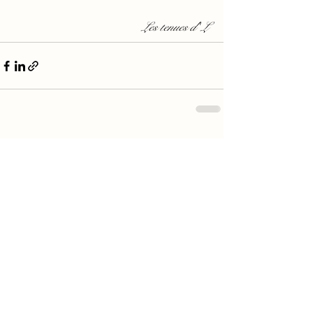
 Les tenues d' L 
Voir tout
Posts récents