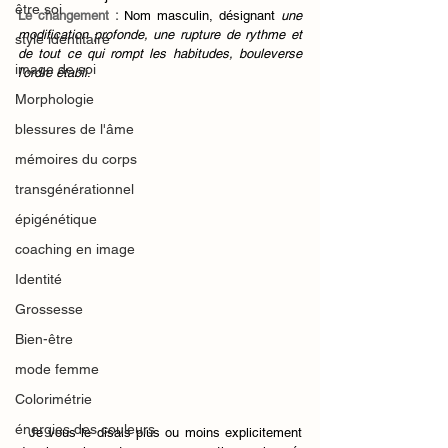
être soi
Le changement : 
Nom masculin, désignant 
une 
modification profonde, une rupture de rythme et 
style identitaire
de tout ce qui rompt les habitudes, bouleverse 
image de soi
l'ordre établi
. 
Morphologie
blessures de l'âme
mémoires du corps
transgénérationnel
épigénétique
coaching en image
Identité
Grossesse
Bien-être
mode femme
Colorimétrie
énergies des couleurs
  Je vous le disais plus ou moins explicitement 