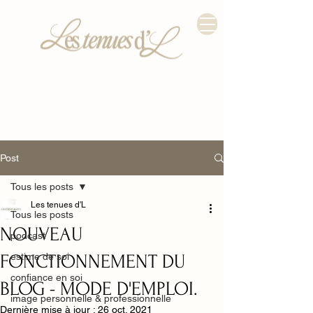
Post
Tous les posts
Les tenues d'L
Tous les posts
NOUVEAU
podcast
FONCTIONNEMENT DU
estime de soi
confiance en soi
BLOG - MODE D'EMPLOI.
image personnelle & professionnelle
Dernière mise à jour :
26 oct. 2021