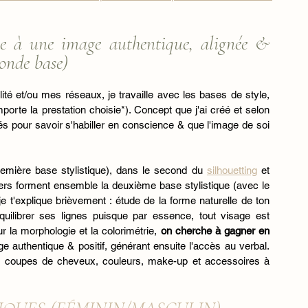
le à une image authentique, alignée & 
conde base)
ité et/ou mes réseaux, je travaille avec les bases de style, 
te la prestation choisie*). Concept que j'ai créé et selon 
sés pour savoir s'habiller en conscience & que l'image de soi 
 (première base stylistique), dans le second du 
silhouetting
 et 
. Ces deux piliers forment ensemble la deuxième base stylistique (avec le 
e t'explique brièvement : étude de la forme naturelle de ton 
uilibrer ses lignes puisque par essence, tout visage est 
r la morphologie et la colorimétrie, 
on cherche à gagner en 
 authentique & positif, générant ensuite l'accès au verbal. 
les coupes de cheveux, couleurs, make-up et accessoires à 