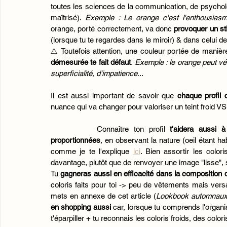
toutes les sciences de la communication, de psychologi
maîtrisé). 
Exemple : Le orange c'est l'enthousiasme, l
orange, porté correctement, va donc
 provoquer un sti
(lorsque tu te regardes dans le miroir) & dans celui des
⚠️ Toutefois attention, une couleur portée de manière j
démesurée te fait défaut
. 
Exemple : le orange peut véh
superficialité, d'impatience.
..
Il est aussi important de savoir que 
chaque profil 
nuance qui va changer pour valoriser un teint froid VS
		Connaître ton profil 
t'aidera aussi 
proportionnées
, en observant la nature (oeil étant h
comme je te l'explique 
ici
. Bien assortir les color
davantage, plutôt que de renvoyer une image "lisse",
Tu 
gagneras aussi en efficacité dans la composition 
coloris faits pour toi -> peu de vêtements mais vers
mets en annexe de cet article (
Lookbook automnaux p
en shopping aussi 
car, lorsque tu comprends l'organi
t'éparpiller + tu reconnais les coloris froids, des colo