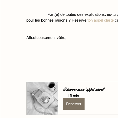
		Fort(e) de toutes ces explications, es-tu prêt(e) à mettre des couleurs dans ta vie et d'exister enfin 
pour les bonnes raisons ? Réserve 
ton appel clarté
 c
Affectueusement vôtre, 
Réserver mon "appel clarté"
15 min
Réserver