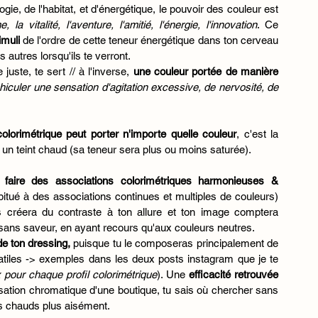
e, de l'habitat, et d'énergétique, le pouvoir des couleur est 
a vitalité, l'aventure, l'amitié, l'énergie, l'innovation
. Ce 
muli 
de l'ordre de cette teneur énergétique dans ton cerveau 
 autres lorsqu'ils te verront. 
uste, te sert // à l'inverse, 
une couleur portée de manière 
iculer une sensation d'agitation excessive, de nervosité, de 
colorimétrique peut porter n'importe quelle couleur
, c'est la 
 un teint chaud (sa teneur sera plus ou moins saturée). 
à faire des associations colorimétriques harmonieuses & 
abitué à des associations continues et multiples de couleurs) 
is créera du contraste à ton allure et ton image comptera 
 sans saveur, en ayant recours qu'aux couleurs neutres.
de ton dressing,
 puisque tu le composeras principalement de 
atiles -> exemples dans les deux posts instagram que je te 
our chaque profil colorimétrique
). Une 
efficacité retrouvée 
sation chromatique d'une boutique, tu sais où chercher sans 
ris chauds plus aisément.