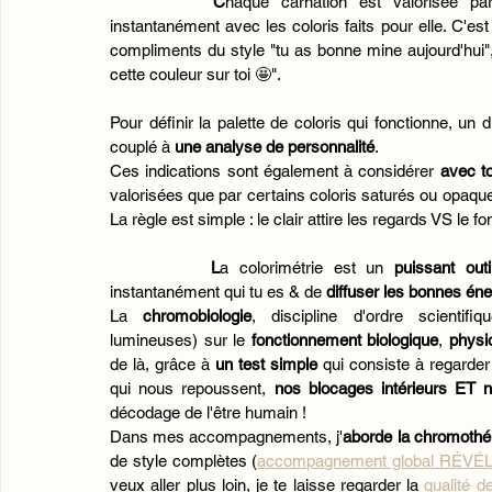
C
haque carnation est valorisée par 
instantanément avec les coloris faits pour elle. C'est
compliments du style "tu as bonne mine aujourd'hui", 
cette couleur sur toi 🤩". 
Pour définir la palette de coloris qui fonctionne, un
couplé à 
une analyse de personnalité
. 
Ces indications sont également à considérer 
avec to
valorisées que par certains coloris saturés ou opaques
La règle est simple : le clair attire les regards VS le 
L
a colorimétrie est un
 puissant out
instantanément qui tu es & de 
diffuser les bonnes éne
La 
chromobiologie
, discipline d'ordre scientifi
lumineuses) sur le 
fonctionnement biologique
, 
physi
de là, grâce à 
un test simple 
qui consiste à regarder 
qui nous repoussent, 
nos blocages intérieurs ET 
décodage de l'être humain ! 
Dans mes accompagnements, j'
aborde la chromothér
de style complètes (
accompagnement global RÉVÉ
veux aller plus loin, je te laisse regarder la 
qualité d