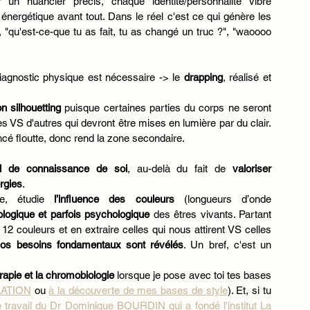
un nuancier précis, chaque identité/personnalité vibre 
 énergétique avant tout. Dans le réel c'est ce qui génère les 
"qu'est-ce-que tu as fait, tu as changé un truc ?", "waoooo 
 diagnostic physique est nécessaire -> le 
drapping
, réalisé et 
n silhouetting
 puisque certaines parties du corps ne seront 
 VS d'autres qui devront être mises en lumière par du clair. 
foncé floutte, donc rend la zone secondaire.
il de connaissance de soi
, au-delà du fait de 
valoriser
rgies
.
que, étudie 
l’influence des couleurs 
(longueurs d’onde 
ologique et parfois psychologique
 des êtres vivants. Partant 
12 couleurs et en extraire celles qui nous attirent VS celles 
nos besoins fondamentaux sont révélés
. Un bref, c'est un 
apie et la chromobiologie
 lorsque je pose avec toi tes bases 
LATION
 ou 
à la découverte de mes bases de style
). Et, si tu 
e travail du Dr Dominique BOURDIN qui a fondé l'institut La 