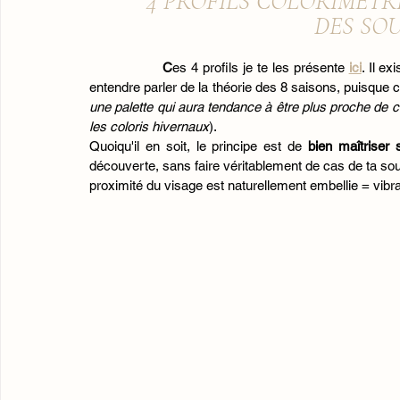
4 PROFILS COLORIMÉTR
DES SO
		C
es 4 profils je te les présente
ici
. Il e
entendre parler de la théorie des 8 saisons, puisque 
une palette qui aura tendance à être plus proche de c
les coloris hivernaux
).
Quoiqu'il en soit, le principe est de 
bien maîtriser 
découverte, sans faire véritablement de cas de ta sou
proximité du visage est naturellement embellie = vibra