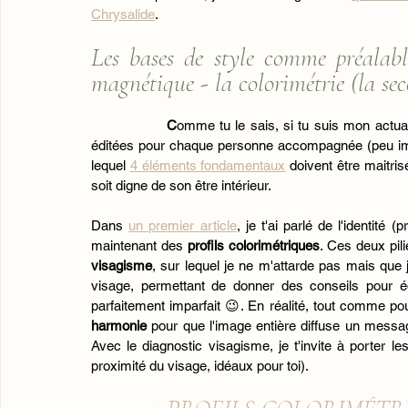
Chrysalide
.
Les bases de style comme préalab
magnétique - la colorimétrie (la se
C
omme tu le sais, si tu suis mon actual
éditées pour chaque personne accompagnée (peu impor
lequel 
4 éléments fondamentaux
 doivent être maitri
soit digne de son être intérieur.
Dans 
un premier article
, je t'ai parlé de l'identité
maintenant des
 profils colorimétriques
visagisme
, sur lequel je ne m'attarde pas mais que j
visage, permettant de donner des conseils pour éq
parfaitement imparfait 😉. En réalité, tout comme pou
harmonie 
pour que l'image entière diffuse un message
Avec le diagnostic visagisme, je t'invite à porter 
proximité du visage, idéaux pour toi).