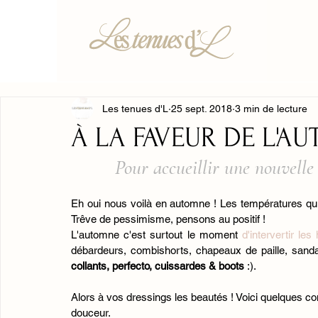
Les tenues d'L
25 sept. 2018
3 min de lecture
À LA FAVEUR DE L'A
Pour accueillir une nouvelle 
Eh oui nous voilà en automne ! Les températures qui ba
Trêve de pessimisme, pensons au positif ! 
L'automne c'est surtout le moment
 d'intervertir le
débardeurs, combishorts, chapeaux de paille, sandal
collants, perfecto, cuissardes & boots 
:). 
Alors à vos dressings les beautés ! Voici quelques co
douceur. 