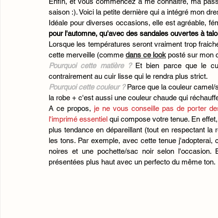
Enfin, et vous commencez à me connaitre, ma passi
saison :). Voici la petite dernière qui a intégré mon dre
Idéale pour diverses occasions, elle est agréable, fé
pour l'automne, qu'avec des sandales ouvertes à talon
Lorsque les températures seront vraiment trop fraich
cette merveille (comme 
dans ce look
posté sur mon 
Pourquoi cette matière ?
 Et bien parce que le cu
contrairement au cuir lisse qui le rendra plus strict. 
Pourquoi cette couleur ? 
Parce que la couleur camel/s
la robe + c'est aussi une couleur chaude qui réchauffe
A ce propos, 
je ne vous conseille pas de porter d
l'imprimé essentiel 
qui compose votre tenue. En effet
plus tendance en dépareillant (tout en respectant la r
les tons. Par exemple, avec cette tenue j'adopterai,
noires et une pochette/sac noir selon l'occasion. 
présentées plus haut avec un perfecto du même ton. 