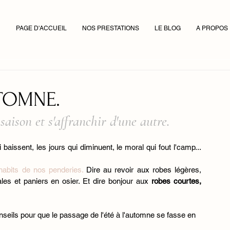
PAGE D'ACCUEIL
NOS PRESTATIONS
LE BLOG
A PROPOS
UTOMNE.
saison et s'affranchir d'une autre.
issent, les jours qui diminuent, le moral qui fout l'camp... 
s habits de nos penderies.
 Dire au revoir aux robes légères, 
es et paniers en osier. Et dire bonjour aux 
robes courtes, 
nseils pour que le passage de l'été à l'automne se fasse en 