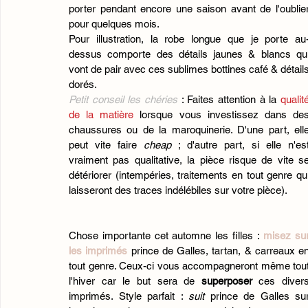
porter pendant encore une saison avant de l'oublier
pour quelques mois. 
Pour illustration, la robe longue que je porte au
dessus comporte des détails jaunes & blancs qui
vont de pair avec ces sublimes bottines café & détails
dorés. 
Petit conseil les chéries 
: Faites attention à la 
qualité
de la matière
 lorsque vous investissez dans des
chaussures ou de la maroquinerie. D'une part, elle
peut vite faire 
cheap
 ; d'autre part, si elle n'est
vraiment pas qualitative, la pièce risque de vite se
détériorer (intempéries, traitements en tout genre qui
laisseront des traces indélébiles sur votre pièce). 
Chose importante cet automne les filles :
 misez sur
les imprimés
prince de Galles, tartan, & carreaux en
tout genre. Ceux-ci vous accompagneront même tout
l'hiver car le but sera de 
superposer
 ces divers
imprimés. Style parfait : 
suit
 prince de Galles sur