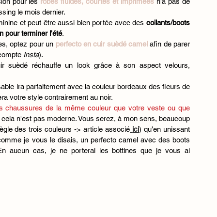
on pour les 
robes fluides, courtes et imprimées
 n'a pas de 
ssing le mois dernier. 
minine et peut être aussi bien portée avec des 
collants/boots 
 pour terminer l'été
. 
es, optez pour un 
perfecto en cuir suèdé camel 
afin de parer 
compte 
Insta
). 
ir suèdé réchauffe un look grâce à son aspect velours, 
able ira parfaitement avec la couleur bordeaux des fleurs de 
ra votre style contrairement au noir. 
es chaussures de la même couleur que votre veste ou que 
, cela n'est pas moderne. Vous serez, à mon sens, beaucoup 
ègle des trois couleurs -> article associé
ici
) qu'en unissant 
 comme je vous le disais, un perfecto camel avec des boots 
En aucun cas, je ne porterai les bottines que je vous ai 